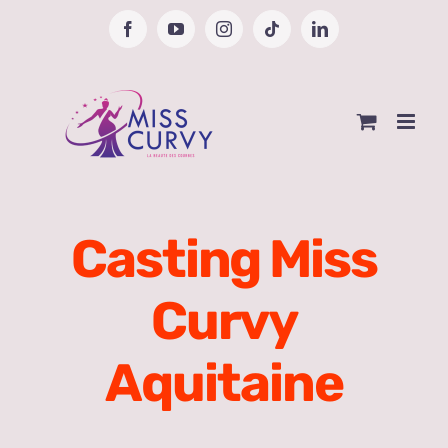
Passer
Facebook
YouTube
Instagram
Tiktok
LinkedIn
au
contenu
Casting Miss
Curvy
Aquitaine