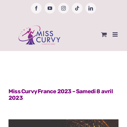
Passer
Facebook
YouTube
Instagram
Tiktok
LinkedIn
au
contenu
Miss Curvy France 2023 – Samedi 8 avril
2023