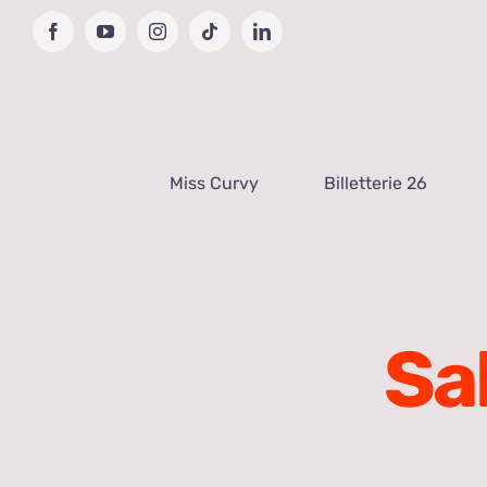
Passer
Facebook
YouTube
Instagram
Tiktok
LinkedIn
au
contenu
Miss Curvy
Billetterie 26
Sa