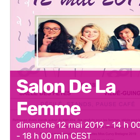
Salon De La
Femme
dimanche 12 mai 2019 - 14 h 0
-
18 h 00 min
CEST