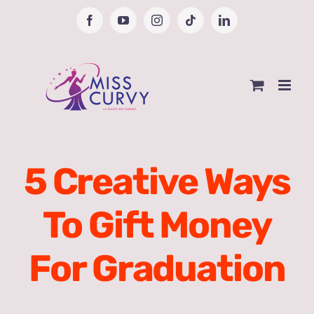
Passer
Facebook
YouTube
Instagram
Tiktok
LinkedIn
au
contenu
5 Creative Ways
To Gift Money
For Graduation