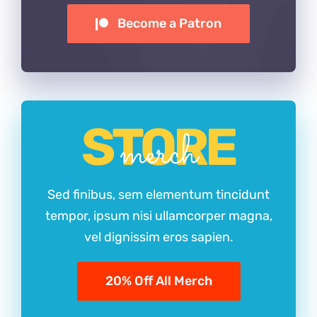
Become a Patron
STORE
merch
Sed finibus, sem elementum tincidunt
tempor, ipsum nisi ullamcorper magna,
vel dignissim eros sapien.
20% Off All Merch