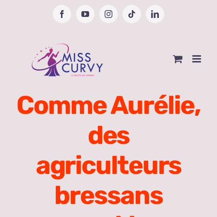
Passer
Facebook
YouTube
Instagram
Tiktok
LinkedIn
au
contenu
Comme Aurélie,
des
agriculteurs
bressans