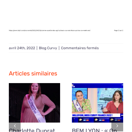
sur
avril 24th, 2022
|
Blog Curvy
|
Commentaires fermés
Comme
Aurélie,
des
agriculteurs
Articles similaires
bressans
ouvrent
leurs
portes
ce
week-
end
Charlotte Duprat
BFM LYON : « On