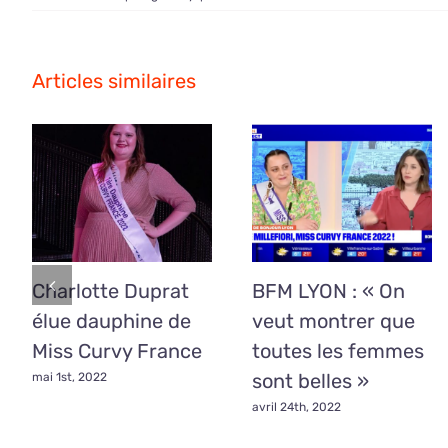
Mézos
:
qui
sera
Articles similaires
élue
Miss
Curvy,
ce
samedi ?
Charlotte Duprat
BFM LYON : « On
élue dauphine de
veut montrer que
Miss Curvy France
toutes les femmes
sont belles »
mai 1st, 2022
avril 24th, 2022