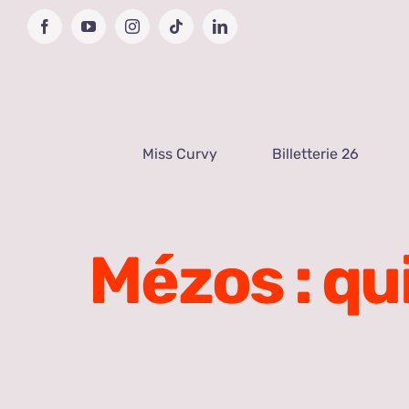
Passer
Facebook
YouTube
Instagram
Tiktok
LinkedIn
au
contenu
Miss Curvy
Billetterie 26
Mézos : qu