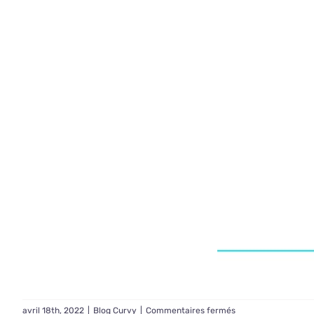
sur
avril 18th, 2022
|
Blog Curvy
|
Commentaires fermés