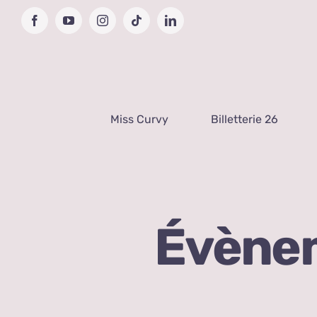
Passer
Facebook
YouTube
Instagram
Tiktok
LinkedIn
au
contenu
Miss Curvy
Billetterie 26
Évène