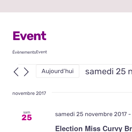
Event
Event
Évènements
Évènements
samedi 25 
Aujourd’hui
Sélectionne
une
novembre 2017
date.
sam
samedi 25 novembre 2017 -
25
Election Miss Curvy B