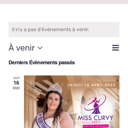
Il n’y a pas d’évènements à venir.
Nav
À venir
Na
Liste
de
Sélectionnez
Derniers Évènements passés
une
pa
vue
date.
Év
AVR
co
16
2022