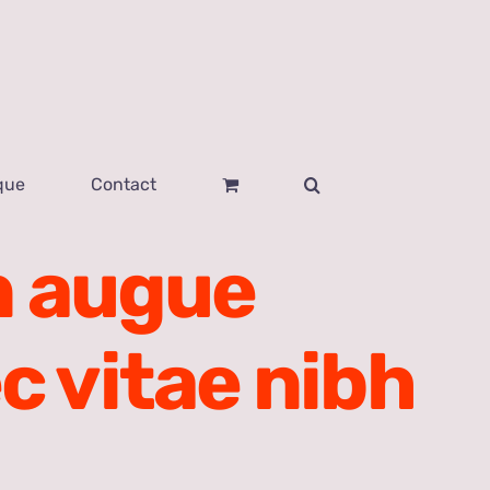
que
Contact
on augue
c vitae nibh