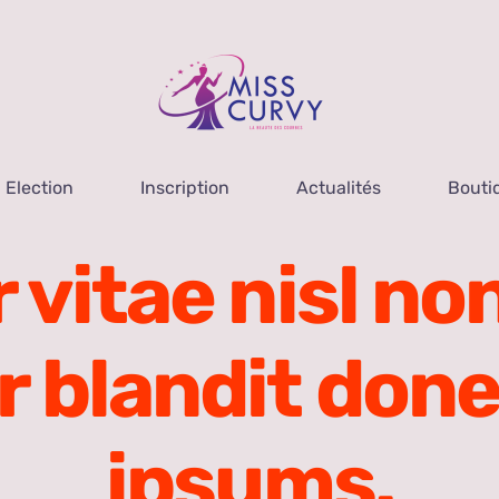
Election
Inscription
Actualités
Bouti
 vitae nisl n
 blandit done
ipsums.