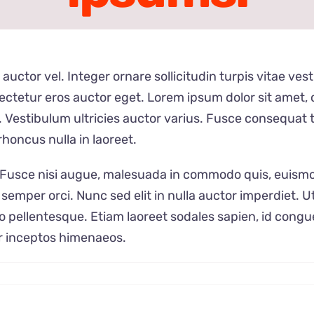
 auctor vel. Integer ornare sollicitudin turpis vitae v
ctetur eros auctor eget. Lorem ipsum dolor sit amet, co
 Vestibulum ultricies auctor varius. Fusce consequat ti
honcus nulla in laoreet.
sce nisi augue, malesuada in commodo quis, euismod q
semper orci. Nunc sed elit in nulla auctor imperdiet. U
sto pellentesque. Etiam laoreet sodales sapien, id cong
er inceptos himenaeos.