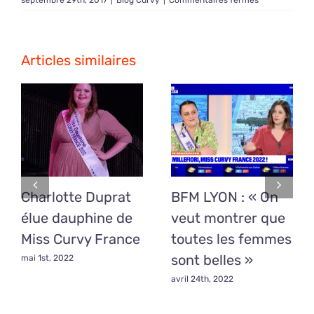
septembre 29th, 2017
|
Blog Curvy
|
Commentaires fermés
Défilé
Miss
Curvy
Bourgogne
Articles similaires
2017
Charlotte Duprat
BFM LYON : « On
élue dauphine de
veut montrer que
Miss Curvy France
toutes les femmes
sont belles »
mai 1st, 2022
avril 24th, 2022