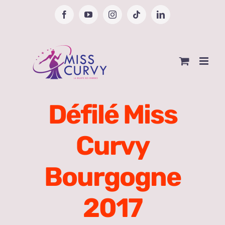
Passer
Facebook
YouTube
Instagram
Tiktok
LinkedIn
au
contenu
Défilé Miss
Curvy
Bourgogne
2017