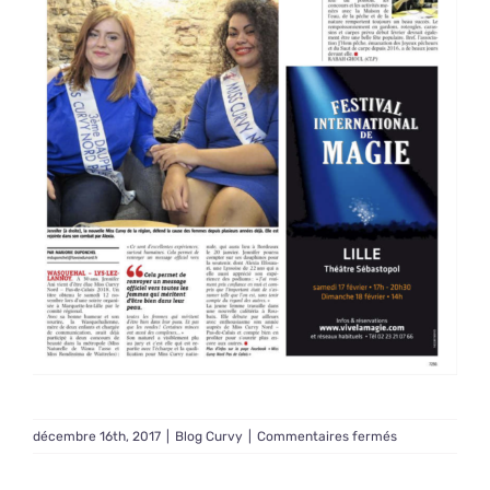
sur
décembre 16th, 2017
|
Blog Curvy
|
Commentaires fermés
Jennifer
et