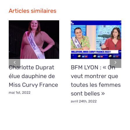
Alexia,
des
Articles similaires
Miss
Curvy
Nord-
Pas-
de-
Calais
épanouies
Charlotte Duprat
BFM LYON : « On
élue dauphine de
veut montrer que
Miss Curvy France
toutes les femmes
sont belles »
mai 1st, 2022
avril 24th, 2022