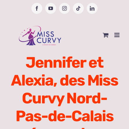
Passer
Facebook
YouTube
Instagram
Tiktok
LinkedIn
au
contenu
Jennifer et
Alexia, des Miss
Curvy Nord-
Pas-de-Calais