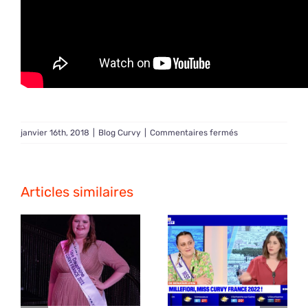
sur
janvier 16th, 2018
|
Blog Curvy
|
Commentaires fermés
Reportage
Miss
Curvy
Limousin
Articles similaires
2017
sur
France
3