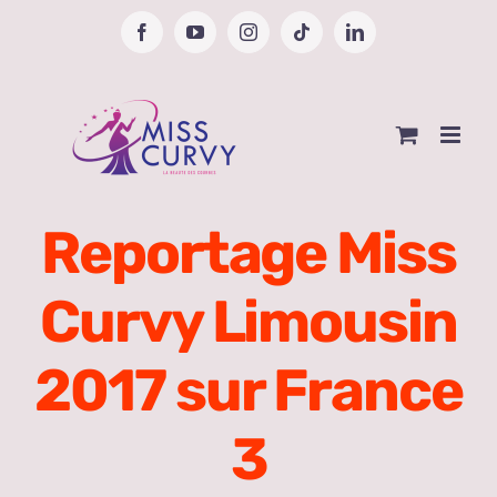
Passer
Facebook
YouTube
Instagram
Tiktok
LinkedIn
au
contenu
Reportage Miss
Curvy Limousin
2017 sur France
3